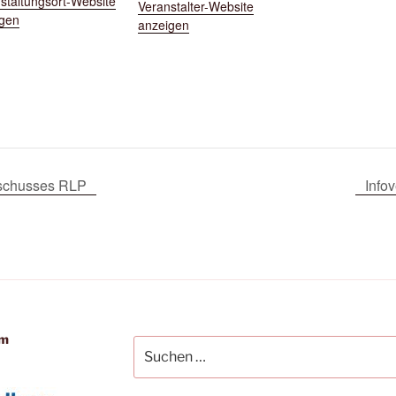
staltungsort-Website
Veranstalter-Website
k
igen
anzeigen
schusses RLP
Info
im
Suchen
nach: