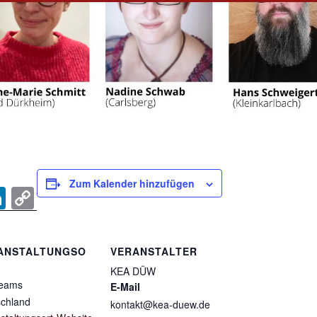
Zum Kalender hinzufügen
Li
C
n
o
k
p
ANSTALTUNGSO
VERANSTALTER
e
y
KEA DÜW
dI
Li
eams
E-Mail
chland
n
n
kontakt@kea-duew.de