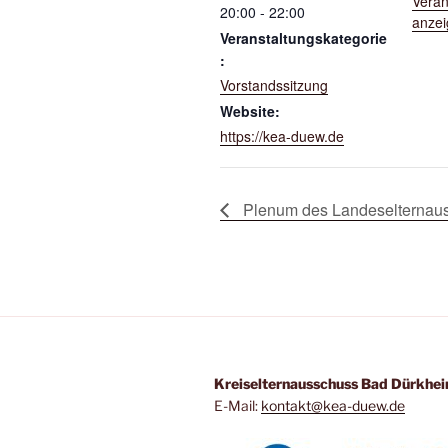
Veran
o
p
er
20:00 - 22:00
anze
Veranstaltungskategorie
k
:
Vorstandssitzung
Website:
https://kea-duew.de
Plenum des Landeselternau
Kreiselternausschuss Bad Dürkhe
E-Mail:
kontakt@kea-duew.de