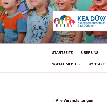
Zum
Inhalt
springen
KREISELT
Kindheit lässt sich nicht wiede
STARTSEITE
ÜBER UNS
SOCIAL MEDIA
KONTAKT
« Alle Veranstaltungen