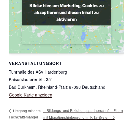
Klicke hier, um Marketing-Cookies zu
Klicke hier, um Marketing-Cookies zu
akzeptieren und diesen Inhalt zu
akzeptieren und diesen Inhalt zu
aktivieren
aktivieren
VERANSTALTUNGSORT
Tunrhalle des ASV Hardenburg
Kaiserslauterer Str. 351
Bad Dürkheim
,
Rheinland-Pfalz
67098
Deutschland
Google Karte anzeigen
Bildungs- und Erziehungspartnerschaft – Eltern
Umgang mit dem
Fachkräftemangel
mit Migrationshintergrund im KiTa-System