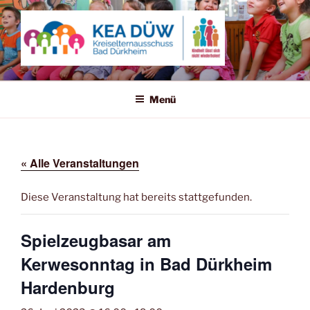
Zum
Inhalt
springen
KREISELTERNAUSSCHUSS
Kindheit lässt sich nicht wiederholen!
BAD DÜRKHEIM
Menü
« Alle Veranstaltungen
Diese Veranstaltung hat bereits stattgefunden.
Spielzeugbasar am
Kerwesonntag in Bad Dürkheim
Hardenburg