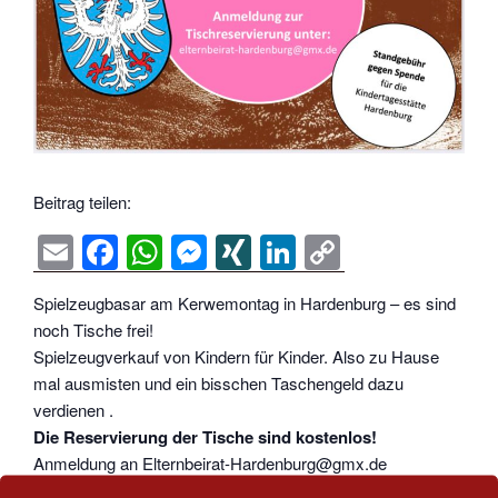
Beitrag teilen:
E
F
W
M
XI
Li
C
m
a
h
e
N
n
o
Spielzeugbasar am Kerwemontag in Hardenburg – es sind
ail
c
at
ss
G
k
p
noch Tische frei!
e
s
e
e
y
Spielzeugverkauf von Kindern für Kinder. Also zu Hause
b
A
n
dI
Li
mal ausmisten und ein bisschen Taschengeld dazu
verdienen .
o
p
g
n
n
Die Reservierung der Tische sind kostenlos!
o
p
er
k
Anmeldung an Elternbeirat-Hardenburg@gmx.de