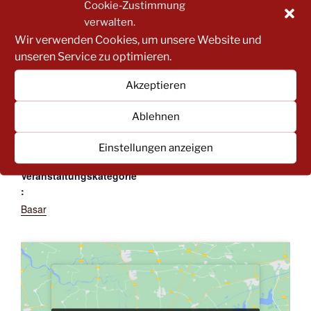
k
Cookie-Zustimmung
verwalten.
Zum Kalender hinzufügen
Wir verwenden Cookies, um unsere Website und
unseren Service zu optimieren.
DETAILS
VERANSTALTER
Akzeptieren
Datum:
Förderverein der Kita
Ablehnen
Hardenburg
26. Juni 2023
E-Mail
Zeit:
Einstellungen anzeigen
elternbeirat-
16:00 - 19:00
hardenburg@gmx.de
Veranstaltungskategorie
:
Basar