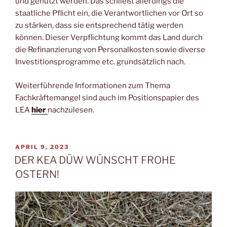
und genutzt werden. Das schließt allerdings die
staatliche Pflicht ein, die Verantwortlichen vor Ort so
zu stärken, dass sie entsprechend tätig werden
können. Dieser Verpflichtung kommt das Land durch
die Refinanzierung von Personalkosten sowie diverse
Investitionsprogramme etc. grundsätzlich nach.
Weiterführende Informationen zum Thema
Fachkräftemangel sind auch im Positionspapier des
LEA
hier
nachzulesen.
VERÖFFENTLICHT
APRIL 9, 2023
AM
DER KEA DÜW WÜNSCHT FROHE
OSTERN!