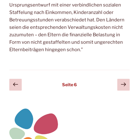
Ursprungsentwurf mit einer verbindlichen sozialen
Staffelung nach Einkommen, Kinderanzahl oder
Betreuungsstunden verabschiedet hat. Den Ländern
seien die entsprechenden Verwaltungskosten nicht
zuzumuten – den Eltern die finanzielle Belastung in
Form von nicht gestaffelten und somit ungerechten
Elternbeiträgen hingegen schon.”
Seitennummerierung
Vorherige
Näch
Seite
6
Seite
Seit
der
Beiträge