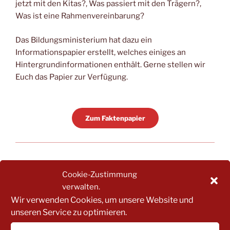
jetzt mit den Kitas?, Was passiert mit den Trägern?,
Was ist eine Rahmenvereinbarung?
Das Bildungsministerium hat dazu ein
Informationspapier erstellt, welches einiges an
Hintergrundinformationen enthält. Gerne stellen wir
Euch das Papier zur Verfügung.
Zum Faktenpapier
INFORMATIONEN ZUM ENDE DER
Cookie-Zustimmung
VERHANDLUNGEN FÜR EINE
verwalten.
RAHMENVEREINBARUNG ZWISCHEN DEN
KOMMUNALEN SPITZENVERBÄNDEN UND DEN
Wir verwenden Cookies, um unsere Website und
FREIEN KITA-TRÄGERN
unseren Service zu optimieren.
Es gibt in Rheinland-Pfalz 41 Jugendamtsbezirke und