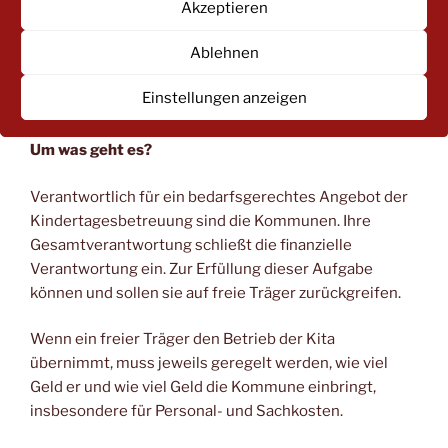
Akzeptieren
rund 2.600 Kindertageseinrichtungen. Davon
befanden sich zum 1.3.2022 1.313 in öffentlicher, 677
Ablehnen
in katholischer, 409 in evangelischer und 201 in
sonstiger freier Trägerschaft, z. B. durch
Einstellungen anzeigen
Elterninitiativen oder Sozialverbände.
Um was geht es?
Verantwortlich für ein bedarfsgerechtes Angebot der
Kindertagesbetreuung sind die Kommunen. Ihre
Gesamtverantwortung schließt die finanzielle
Verantwortung ein. Zur Erfüllung dieser Aufgabe
können und sollen sie auf freie Träger zurückgreifen.
Wenn ein freier Träger den Betrieb der Kita
übernimmt, muss jeweils geregelt werden, wie viel
Geld er und wie viel Geld die Kommune einbringt,
insbesondere für Personal- und Sachkosten.