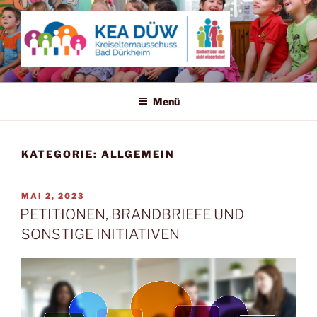
Zum
Inhalt
springen
KREISELTERNAUSSCHUSS
Kindheit lässt sich nicht wiederholen!
BAD DÜRKHEIM
Menü
KATEGORIE:
ALLGEMEIN
VERÖFFENTLICHT
MAI 2, 2023
AM
PETITIONEN, BRANDBRIEFE UND
SONSTIGE INITIATIVEN