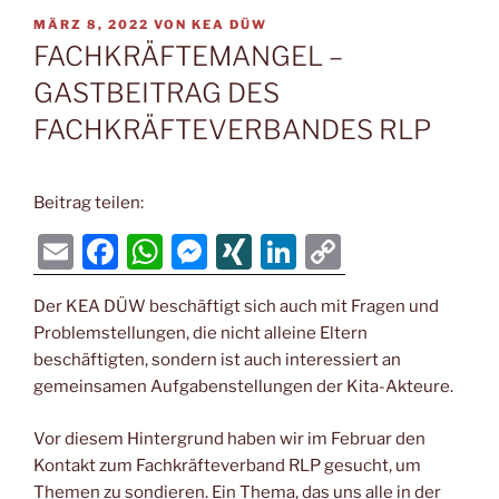
VERÖFFENTLICHT
MÄRZ 8, 2022
VON
KEA DÜW
AM
FACHKRÄFTEMANGEL –
GASTBEITRAG DES
FACHKRÄFTEVERBANDES RLP
Beitrag teilen:
E
F
W
M
XI
Li
C
m
a
h
e
N
n
o
Der KEA DÜW beschäftigt sich auch mit Fragen und
ai
c
at
ss
G
k
p
Problemstellungen, die nicht alleine Eltern
l
e
s
e
e
y
beschäftigten, sondern ist auch interessiert an
b
A
n
dI
Li
gemeinsamen Aufgabenstellungen der Kita-Akteure.
o
p
g
n
n
Vor diesem Hintergrund haben wir im Februar den
o
p
er
k
Kontakt zum Fachkräfteverband RLP gesucht, um
Themen zu sondieren. Ein Thema, das uns alle in der