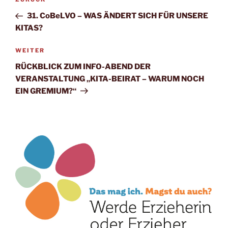
Vorheriger
Beitrag
31. CoBeLVO – WAS ÄNDERT SICH FÜR UNSERE
KITAS?
Nächster
WEITER
Beitrag
RÜCKBLICK ZUM INFO-ABEND DER
VERANSTALTUNG „KITA-BEIRAT – WARUM NOCH
EIN GREMIUM?“