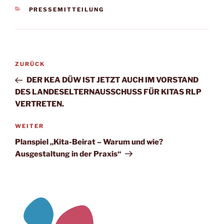
KATEGORIEN
PRESSEMITTEILUNG
Beitragsnavigation
Vorheriger
ZURÜCK
Beitrag
DER KEA DÜW IST JETZT AUCH IM VORSTAND
DES LANDESELTERNAUSSCHUSS FÜR KITAS RLP
VERTRETEN.
Nächster
WEITER
Beitrag
Planspiel „Kita-Beirat – Warum und wie?
Ausgestaltung in der Praxis“