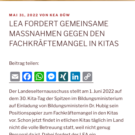
VERÖFFENTLICHT
MAI 31, 2022
VON
KEA DÜW
AM
LEA FORDERT GEMEINSAME
MASSNAHMEN GEGEN DEN
FACHKRÄFTEMANGEL IN KITAS
Beitrag teilen:
E
F
W
M
XI
Li
C
m
a
h
e
N
n
o
Der Landeselternausschuss stellt am 1. Juni 2022 auf
ai
c
at
ss
G
k
p
dem 30. Kita-Tag der Spitzen im Bildungsministerium
l
e
s
e
e
y
auf Einladung von Bildungsministerin Dr. Hubig sein
b
A
n
dI
Li
Positionspapier zum Fachkräftemangel in den Kitas
vor. Schon jetzt findet in etlichen Kitas täglich im Land
o
p
g
n
n
nicht die volle Betreuung statt, weil nicht genug
o
p
er
k
Personal da ist. Dabei fordert der LEA ein