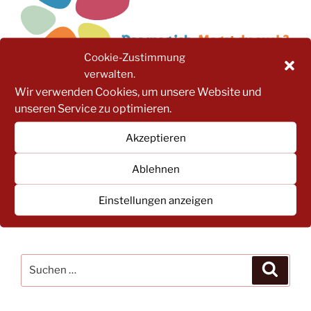
Cookie-Zustimmung
verwalten.
Wir verwenden Cookies, um unsere Website und
Für weitere Infos einfach hier klicken!
unseren Service zu optimieren.
Akzeptieren
NACH BEITRAGSKATEGORIEN FILTERN:
Ablehnen
NACH
Einstellungen anzeigen
BEITRAGSKATEGORIEN
FILTERN:
Suchen
Suche
nach: