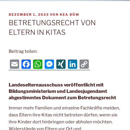
VERÖFFENTLICHT
DEZEMBER 1, 2023
VON
KEA DÜW
AM
BETRETUNGSRECHT VON
ELTERN IN KITAS
Beitrag teilen:
E
F
W
M
XI
Li
C
m
a
h
e
N
n
o
ai
c
at
ss
G
k
p
Landeselternausschuss veröffentlicht mit
l
e
s
e
e
y
Bildungsministerium und Landesjugendamt
abgestimmtes Dokument zum Betretungsrecht
b
A
n
dI
Li
o
p
g
n
n
Immer mehr Familien und einzelne Fachkräfte melden,
dass Eltern ihre Kitas nicht betreten dürfen, wenn sie
o
p
er
k
ihre Kinder dort hinbringen oder abholen möchten.
k
Widerstände von Eltern vor Ort und