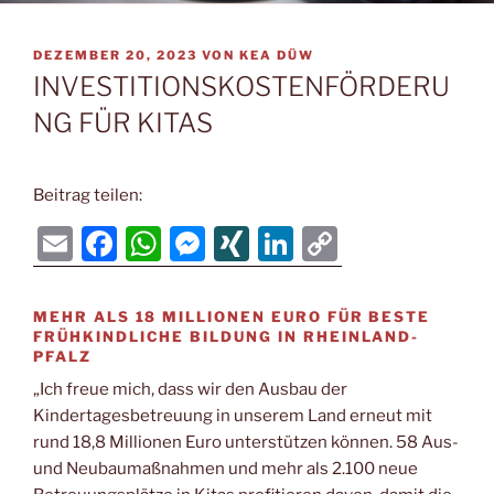
VERÖFFENTLICHT
DEZEMBER 20, 2023
VON
KEA DÜW
AM
INVESTITIONSKOSTENFÖRDERU
NG FÜR KITAS
Beitrag teilen:
E
F
W
M
XI
Li
C
m
a
h
e
N
n
o
ai
c
at
ss
G
k
p
MEHR ALS 18 MILLIONEN EURO FÜR BESTE
FRÜHKINDLICHE BILDUNG IN RHEINLAND-
l
e
s
e
e
y
PFALZ
b
A
n
dI
Li
„Ich freue mich, dass wir den Ausbau der
o
p
g
n
n
Kindertagesbetreuung in unserem Land erneut mit
rund 18,8 Millionen Euro unterstützen können. 58 Aus-
o
p
er
k
und Neubaumaßnahmen und mehr als 2.100 neue
k