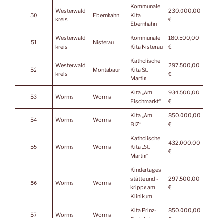
Kommunale
Westerwald
230.000,00
50
Ebernhahn
Kita
kreis
€
Ebernhahn
Westerwald
Kommunale
180.500,00
51
Nisterau
kreis
Kita Nisterau
€
Katholische
Westerwald
297.500,00
52
Montabaur
Kita St.
kreis
€
Martin
Kita „Am
934.500,00
53
Worms
Worms
Fischmarkt“
€
Kita „Am
850.000,00
54
Worms
Worms
BIZ“
€
Katholische
432.000,00
55
Worms
Worms
Kita „St.
€
Martin“
Kindertages
stätte und -
297.500,00
56
Worms
Worms
krippe am
€
Klinikum
Kita Prinz-
850.000,00
57
Worms
Worms