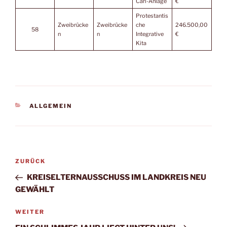
Carl-Anlage
€
Protestantis
Zweibrücke
Zweibrücke
che
246.500,00
58
n
n
Integrative
€
Kita
KATEGORIEN
ALLGEMEIN
Beitragsnavigation
Vorheriger
ZURÜCK
Beitrag
KREISELTERNAUSSCHUSS IM LANDKREIS NEU
GEWÄHLT
Nächster
WEITER
Beitrag