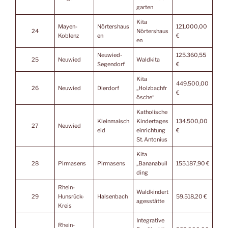
garten
Kita
Mayen-
Nörtershaus
121.000,00
24
Nörtershaus
Koblenz
en
€
en
Neuwied-
125.360,55
25
Neuwied
Waldkita
Segendorf
€
Kita
449.500,00
26
Neuwied
Dierdorf
„Holzbachfr
€
ösche“
Katholische
Kleinmaisch
Kindertages
134.500,00
27
Neuwied
eid
einrichtung
€
St. Antonius
Kita
28
Pirmasens
Pirmasens
„Bananabuil
155.187,90 €
ding
Rhein-
Waldkindert
29
Hunsrück-
Halsenbach
59.518,20 €
agesstätte
Kreis
Integrative
Rhein-