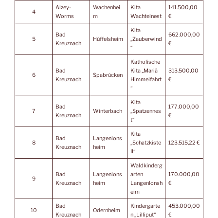
Alzey-
Wachenhei
Kita
141.500,00
4
Worms
m
Wachtelnest
€
Kita
Bad
662.000,00
5
Hüffelsheim
„Zauberwind
Kreuznach
€
“
Katholische
Bad
Kita „Mariä
313.500,00
6
Spabrücken
Kreuznach
Himmelfahrt
€
“
Kita
Bad
177.000,00
7
Winterbach
„Spatzennes
Kreuznach
€
t“
Kita
Bad
Langenlons
8
„Schatzkiste
123.515,22 €
Kreuznach
heim
II“
Waldkinderg
Bad
Langenlons
arten
170.000,00
9
Kreuznach
heim
Langenlonsh
€
eim
Bad
Kindergarte
453.000,00
10
Odernheim
Kreuznach
n „Lilliput“
€