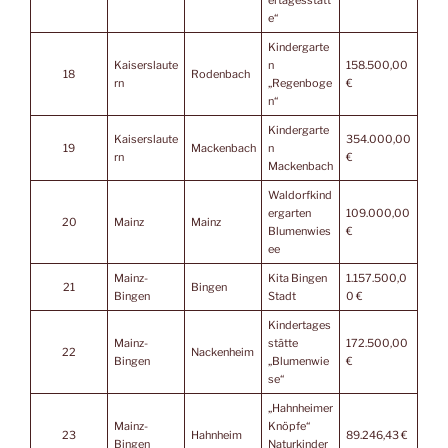
e“
Kindergarte
Kaiserslaute
n
158.500,00
18
Rodenbach
rn
„Regenboge
€
n“
Kindergarte
Kaiserslaute
354.000,00
19
Mackenbach
n
rn
€
Mackenbach
Waldorfkind
ergarten
109.000,00
20
Mainz
Mainz
Blumenwies
€
ee
Mainz-
Kita Bingen
1.157.500,0
21
Bingen
Bingen
Stadt
0 €
Kindertages
Mainz-
stätte
172.500,00
22
Nackenheim
Bingen
„Blumenwie
€
se“
„Hahnheimer
Mainz-
Knöpfe“
23
Hahnheim
89.246,43 €
Bingen
Naturkinder