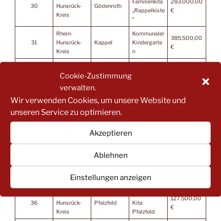
Familienkita
283.000,00
30
Hunsrück-
Gödenroth
„Rappelkiste
€
Kreis
“
Rhein-
Kommunaler
385.500,00
31
Hunsrück-
Kappel
Kindergarte
€
Kreis
n
Rhein-
Katholische
120.000,00
32
Hunsrück-
Kirchberg
Kita St.
Cookie-Zustimmung
€
Kreis
Michael
verwalten.
Rhein-
Wir verwenden Cookies, um unsere Website und
Kita
230.000,00
33
Hunsrück-
Mörsdorf
unseren Service zu optimieren.
Wunderlay
€
Kreis
Rhein-
Kommunale
Akzeptieren
491.500,00
34
Hunsrück-
Argenthal
Kita
€
Kreis
Argenthal
Ablehnen
Rhein-
Kommunale
170.000,00
35
Hunsrück-
Ellern
Kita Ellern
€
Einstellungen anzeigen
Kreis
Rhein-
Kommunale
127.500,00
36
Hunsrück-
Pfalzfeld
Kita
€
Kreis
Pfalzfeld