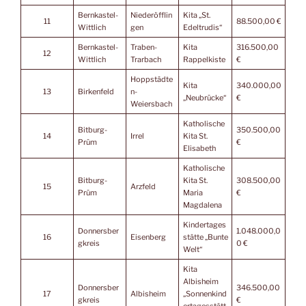
Bernkastel-
Niederöfflin
Kita „St.
11
88.500,00 €
Wittlich
gen
Edeltrudis“
Bernkastel-
Traben-
Kita
316.500,00
12
Wittlich
Trarbach
Rappelkiste
€
Hoppstädte
Kita
340.000,00
13
Birkenfeld
n-
„Neubrücke“
€
Weiersbach
Katholische
Bitburg-
350.500,00
14
Irrel
Kita St.
Prüm
€
Elisabeth
Katholische
Bitburg-
Kita St.
308.500,00
15
Arzfeld
Prüm
Maria
€
Magdalena
Kindertages
Donnersber
1.048.000,0
16
Eisenberg
stätte „Bunte
gkreis
0 €
Welt“
Kita
Albisheim
Donnersber
346.500,00
17
Albisheim
„Sonnenkind
gkreis
€
ertagesstätt