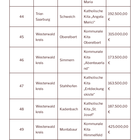
Maria
Katholische
Trier-
192.500,00
44
Schweich
Kita „Angela
Saarburg
€
Merici“
Kommunale
Westerwald
315.000,00
45
Oberelbert
Kita
kreis
€
Oberelbert
Kommunale
Westerwald
Kita
173.500,00
46
Simmern
kreis
„Abenteuerla
€
nd“
Katholische
Westerwald
Kita
163.500,00
47
Stahlhofen
kreis
„Entdeckung
€
skiste“
Katholische
Westerwald
187.500,00
48
Kadenbach
Kita „St.
kreis
€
Josef“
Kommunale
Westerwald
425.000,00
49
Montabaur
Kita
kreis
€
Himmelfeld