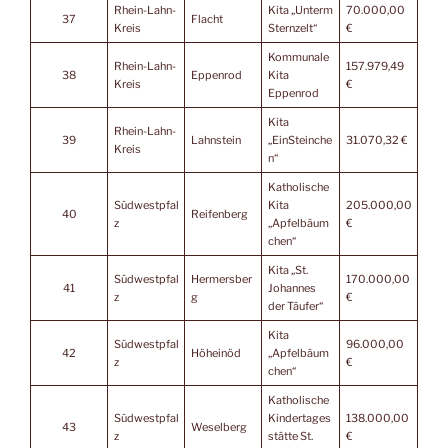
Rhein-Lahn-
Kita „Unterm
70.000,00
37
Flacht
Kreis
Sternzelt“
€
Kommunale
Rhein-Lahn-
157.979,49
38
Eppenrod
Kita
Kreis
€
Eppenrod
Kita
Rhein-Lahn-
39
Lahnstein
„EinSteinche
31.070,32 €
Kreis
n“
Katholische
Südwestpfal
Kita
205.000,00
40
Reifenberg
z
„Apfelbäum
€
chen“
Kita „St.
Südwestpfal
Hermersber
170.000,00
41
Johannes
z
g
€
der Täufer“
Kita
Südwestpfal
96.000,00
42
Höheinöd
„Apfelbäum
z
€
chen“
Katholische
Südwestpfal
Kindertages
138.000,00
43
Weselberg
z
stätte St.
€