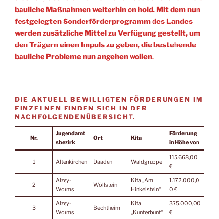
bauliche Maßnahmen weiterhin on hold. Mit dem nun
festgelegten Sonderförderprogramm des Landes
werden zusätzliche Mittel zu Verfügung gestellt, um
den Trägern einen Impuls zu geben, die bestehende
bauliche Probleme nun angehen wollen.
DIE AKTUELL BEWILLIGTEN FÖRDERUNGEN IM
EINZELNEN FINDEN SICH IN DER
NACHFOLGENDENÜBERSICHT.
Jugendamt
Förderung
Nr.
Ort
Kita
sbezirk
in Höhe von
115.668,00
1
Altenkirchen
Daaden
Waldgruppe
€
Alzey-
Kita „Am
1.172.000,0
2
Wöllstein
Worms
Hinkelstein“
0 €
Alzey-
Kita
375.000,00
3
Bechtheim
Worms
„Kunterbunt“
€