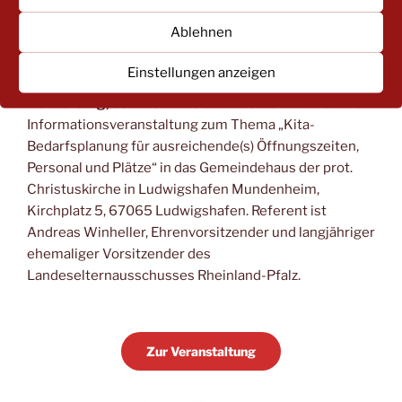
Ablehnen
BEDARFSPLANUNG: FÜR AUSREICHENDE(S)
ÖFFNUNGSZEITEN! PERSONAL! PLÄTZE!
Einstellungen anzeigen
Der Stadtelternausschuss Ludwigshafen lädt am
Donnerstag, den 2.3.2023 um 19:30 Uhr
ein zu einer
Informationsveranstaltung zum Thema „Kita-
Bedarfsplanung für ausreichende(s) Öffnungszeiten,
Personal und Plätze“ in das Gemeindehaus der prot.
Christuskirche in Ludwigshafen Mundenheim,
Kirchplatz 5, 67065 Ludwigshafen. Referent ist
Andreas Winheller, Ehrenvorsitzender und langjähriger
ehemaliger Vorsitzender des
Landeselternausschusses Rheinland-Pfalz.
Zur Veranstaltung