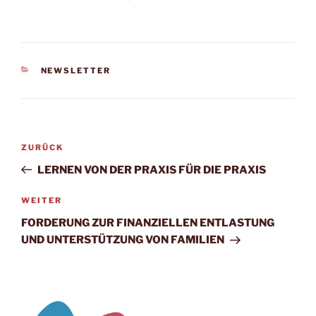
KATEGORIEN
NEWSLETTER
Beitragsnavigation
Vorheriger
ZURÜCK
Beitrag
LERNEN VON DER PRAXIS FÜR DIE PRAXIS
Nächster
WEITER
Beitrag
FORDERUNG ZUR FINANZIELLEN ENTLASTUNG
UND UNTERSTÜTZUNG VON FAMILIEN