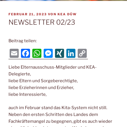
VERÖFFENTLICHT
FEBRUAR 21, 2023
VON
KEA DÜW
AM
NEWSLETTER 02/23
Beitrag teilen:
E
F
W
M
XI
Li
C
m
a
h
e
N
n
o
Liebe Elternausschuss-Mitglieder und KEA-
ai
c
at
ss
G
k
p
Delegierte,
l
e
s
e
e
y
liebe Eltern und Sorgeberechtigte,
b
A
n
dI
Li
liebe Erzieherinnen und Erzieher,
liebe Interessierte,
o
p
g
n
n
o
p
er
k
auch im Februar stand das Kita-System nicht still.
k
Neben den ersten Schritten des Landes dem
Fachkräftemangel zu begegnen, gibt es auch wieder