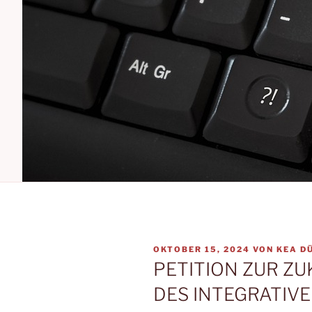
VERÖFFENTLICHT
OKTOBER 15, 2024
VON
KEA D
AM
PETITION ZUR Z
DES INTEGRATIV