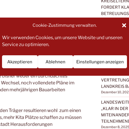
KREISELTER
FORDERT KLA
BETREUUNGS
Mai 3, 2026
indergartens Leistadt (Stadt Bad
Cookie-Zustimmung verwalten.
Dürkheim) planen, das integrative
ONLINE-VERA
 und in die Kita Schatzkiste nach Bad
GEWALT
Wir verwenden Cookies, um unsere Website und unseren
deln. Dabei soll ab dem kommenden Kita
März 3, 2026
Service zu optimieren.
 beiden Kitas getauscht und die
TREIBT DAS K
an in der Kita Schatzkiste betreut
TRÄGER IN DI
Akzeptieren
Ablehnen
Einstellungen anzeigen
 bereits im Januar 2025 beginnen.
März 2, 2026
NEUWAHL DES
e bisher weder ein durchdachtes
VERTRETUNG 
n Wechsel, noch vollendete Pläne im
LANDKREIS B
nden mehrjährigen Bauarbeiten
Dezember 10, 202
LANDESWEIT
„KLAR IN DER
den Träger resultieren wohl zum einen
MITEINANDER
s, mehr Kita Plätze schaffen zu müssen
TEILNEHMEN
istadt Herausforderungen
Dezember 8, 202