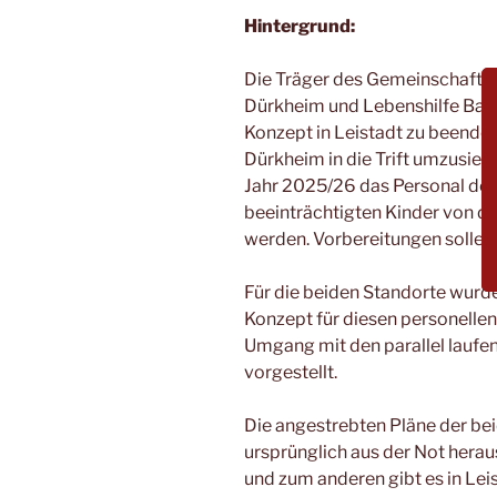
Hintergrund:
Die Träger des Gemeinschaftsk
Dürkheim und Lebenshilfe Bad 
Konzept in Leistadt zu beenden
Dürkheim in die Trift umzusie
Jahr 2025/26 das Personal der
beeinträchtigten Kinder von da 
werden. Vorbereitungen sollen
Für die beiden Standorte wurd
Konzept für diesen personelle
Umgang mit den parallel laufe
vorgestellt.
Die angestrebten Pläne der bei
ursprünglich aus der Not herau
und zum anderen gibt es in Le