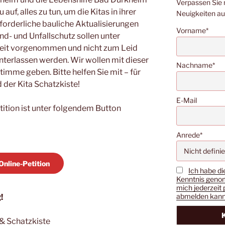
Verpassen Sie 
auf, alles zu tun, um die Kitas in ihrer
Neuigkeiten a
rforderliche bauliche Aktualisierungen
Vorname*
and- und Unfallschutz sollen unter
keit vorgenommen und nicht zum Leid
nterlassen werden. Wir wollen mit dieser
Nachname*
timme geben. Bitte helfen Sie mit – für
d der Kita Schatzkiste!
E-Mail
tition ist unter folgendem Button
Anrede*
Online-Petition
Ich habe di
Kenntnis genom
mich jederzeit 
abmelden kann
!
 & Schatzkiste