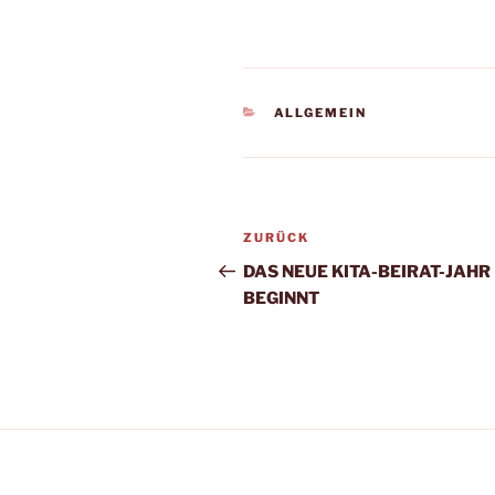
KATEGORIEN
ALLGEMEIN
Beitragsnavigation
Vorheriger
ZURÜCK
Beitrag
DAS NEUE KITA-BEIRAT-JAHR
BEGINNT