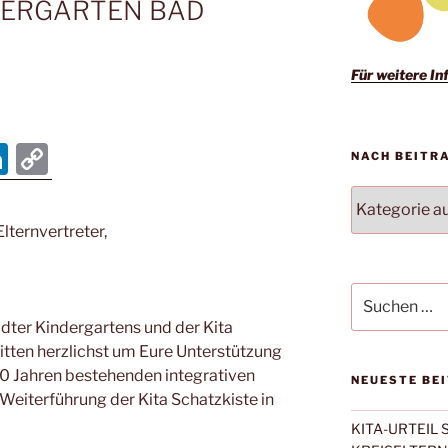
DERGARTEN BAD
Für weitere Inf
Li
C
NACH BEITR
n
o
NACH
k
p
BEITRAGSKA
Elternvertreter,
FILTERN:
e
y
dI
Li
Suchen
n
n
nach:
adter Kindergartens und der Kita
k
itten herzlichst um Eure Unterstützung
 30 Jahren bestehenden integrativen
NEUESTE BE
 Weiterführung der Kita Schatzkiste in
KITA-URTEIL