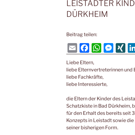
LEISTADTER KIN
DÜRKHEIM
Beitrag teilen:
E
F
W
M
XI
m
a
h
e
N
Liebe Eltern,
ai
c
at
ss
G
liebe Elternvertreterinnen und 
l
e
s
e
liebe Fachkräfte,
b
A
n
liebe Interessierte,
o
p
g
die Eltern der Kinder des Leist
o
p
er
Schatzkiste in Bad Dürkheim, b
k
für den Erhalt des bereits seit
Konzepts in Leistadt sowie die
seiner bisherigen Form.