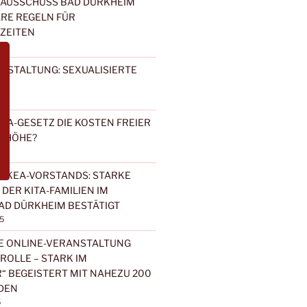
NAUSSCHUSS BAD DÜRKHEIM
RE REGELN FÜR
ZEITEN
NSTALTUNG: SEXUALISIERTE
ITA-GESETZ DIE KOSTEN FREIER
E HÖHE?
 KEA-VORSTANDS: STARKE
DER KITA-FAMILIEN IM
AD DÜRKHEIM BESTÄTIGT
5
E ONLINE-VERANSTALTUNG
 ROLLE – STARK IM
“ BEGEISTERT MIT NAHEZU 200
DEN
5