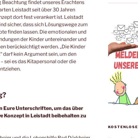
g Beachtung findet unseres Erachtens
arten Leistadt seit über 30 Jahren
zept dort fest verankert ist. Leistadt
 sind sicher, dass sich Lösungswege zum
epte finden lassen. Die emotionalen und
indungen der Kinder untereinander und
n berücksichtigt werden. „Die Kinder
.“ darf kein Argument sein, um den
 sei es das Kitapersonal oder die
entziehen.
g?
on Eure Unterschriften, um das über
ve Konzept in Leistadt beibehalten zu
KOSTENLOSE
kheim und die Lebenshilfe Bad Dürkheim