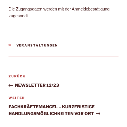
Die Zugangsdaten werden mit der Anmeldebestätigung
zugesandt.
KATEGORIEN
VERANSTALTUNGEN
Beitragsnavigation
Vorheriger
ZURÜCK
Beitrag
NEWSLETTER 12/23
Nächster
WEITER
Beitrag
FACHKRÄFTEMANGEL – KURZFRISTIGE
HANDLUNGSMÖGLICHKEITEN VOR ORT