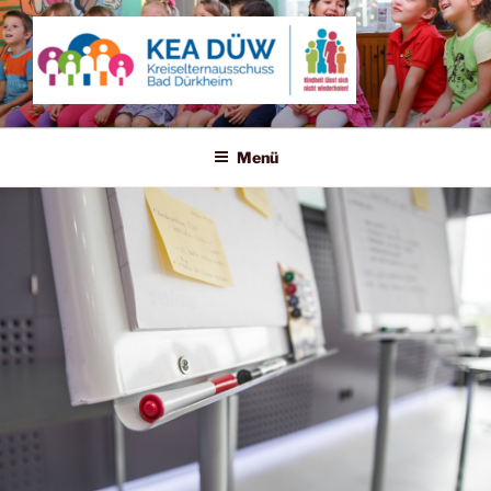
Zum
Inhalt
springen
KREISELTERNAUSSCHUSS
Kindheit lässt sich nicht wiederholen!
BAD DÜRKHEIM
Menü