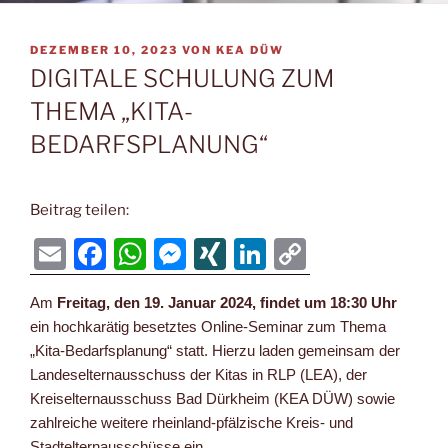
VERÖFFENTLICHT
DEZEMBER 10, 2023
VON
KEA DÜW
AM
DIGITALE SCHULUNG ZUM
THEMA „KITA-
BEDARFSPLANUNG“
Beitrag teilen:
E
F
W
M
XI
Li
C
m
a
h
e
N
n
o
Am
Freitag, den 19. Januar 2024, findet um 18:30 Uhr
ai
c
at
ss
G
k
p
ein hochkarätig besetztes Online-Seminar zum Thema
l
e
s
e
e
y
„Kita-Bedarfsplanung“ statt. Hierzu laden gemeinsam der
b
A
n
dI
Li
Landeselternausschuss der Kitas in RLP (LEA), der
Kreiselternausschuss Bad Dürkheim (KEA DÜW) sowie
o
p
g
n
n
zahlreiche weitere rheinland-pfälzische Kreis- und
o
p
er
k
Stadtelternausschüsse ein.