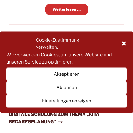
Weiterlesen …
KATEGORIEN
NEWSLETTER
Cookie-Zustimmung
verwalten.
Wir verwenden Cookies, um unsere Website und
unseren Service zu optimieren.
Beitragsnavigation
Vorheriger
ZURÜCK
Akzeptieren
Beitrag
VOLLVERSAMMLUNG DES
KREISELTERNAUSSCHUSSES ZUR WAHL DES
Ablehnen
VORSTANDES FÜR 2023-2025
Einstellungen anzeigen
Nächster
WEITER
Beitrag
DIGITALE SCHULUNG ZUM THEMA „KITA-
BEDARFSPLANUNG“