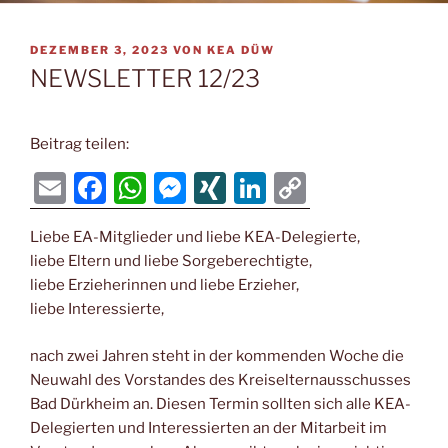
VERÖFFENTLICHT
DEZEMBER 3, 2023
VON
KEA DÜW
AM
NEWSLETTER 12/23
Beitrag teilen:
E
F
W
M
XI
Li
C
m
a
h
e
N
n
o
Liebe EA-Mitglieder und liebe KEA-Delegierte,
ai
c
at
ss
G
k
p
liebe Eltern und liebe Sorgeberechtigte,
l
e
s
e
e
y
liebe Erzieherinnen und liebe Erzieher,
b
A
n
dI
Li
liebe Interessierte,
o
p
g
n
n
nach zwei Jahren steht in der kommenden Woche die
o
p
er
k
Neuwahl des Vorstandes des Kreiselternausschusses
k
Bad Dürkheim an. Diesen Termin sollten sich alle KEA-
Delegierten und Interessierten an der Mitarbeit im