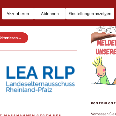
deten Kompetenzen und Hemmnisse
onen können Sie können Sie unter
Akzeptieren
Ablehnen
Einstellungen anzeigen
n: […]
eiterlesen…
KOSTENLOSE
Verpassen Sie 
ME MASSNAHMEN GEGEN DEN