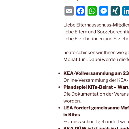
E
F
W
M
XI
m
a
h
e
N
Liebe Elternausschuss-Mitglie
ai
c
at
ss
G
liebe Eltern und Sorgeberechti
l
e
s
e
liebe Erzieherinnen und Erziehe
b
A
n
heute schicken wir Ihnen wie 
o
p
g
Monat Juni. Dabei werden die 
o
p
er
k
KEA-Vollversammlung am 23. 
Online-Versammlung der KEA-
Plandspiel KiTa-Beirat – Wa
Die Dokumentation der Veranst
worden.
LEA fordert gemeinsame Ma
in Kitas
Es muss schnell gehandelt wer
KEA DÜW jetzt auch im Land