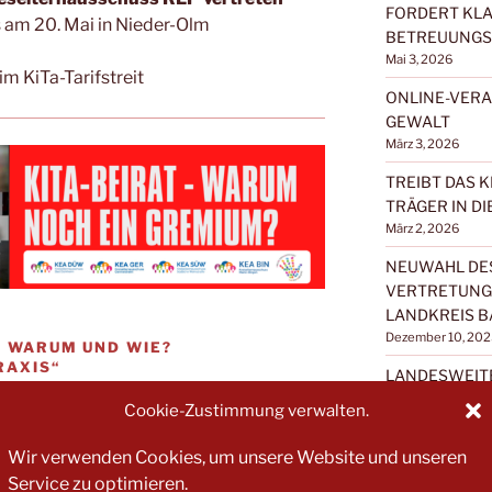
FORDERT KLA
am 20. Mai in Nieder-Olm
BETREUUNGS
Mai 3, 2026
m KiTa-Tarifstreit
ONLINE-VERA
GEWALT
März 3, 2026
TREIBT DAS K
TRÄGER IN DI
März 2, 2026
NEUWAHL DES
VERTRETUNG 
LANDKREIS B
Dezember 10, 202
– WARUM UND WIE?
RAXIS“
LANDESWEIT
pielKita-Beirat – Warum und wie?
„KLAR IN DER
Cookie-Zustimmung verwalten.
MITEINANDER
tt. Dort wurden Ideen und Möglichkeiten
TEILNEHMEN
msetzung der Kita-Beiratssitzung
Wir verwenden Cookies, um unsere Website und unseren
Dezember 8, 202
on zum Planspiel werden die erörterten
Service zu optimieren.