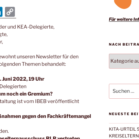
Li
C
n
o
Für weitere Inf
der und KEA-Delegierte,
k
p
gte,
e
y
r,
NACH BEITR
dI
Li
gewohnt unseren Newsletter für den
NACH
n
n
BEITRAGSKA
folgenden Themen behandelt:
k
FILTERN:
Juni 2022, 19 Uhr
Delegierten
Suchen
nach:
rum noch ein Gremium?
altung ist vom IBEB veröffentlicht
NEUESTE BE
ßnahmen gegen den Fachkräftemangel
KITA-URTEIL
den.
KREISELTER
eselternausschuss RLP vertreten