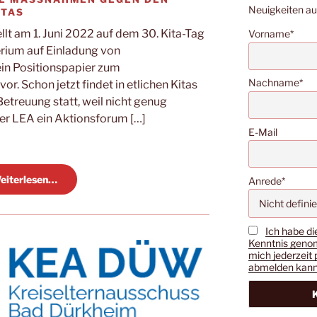
Neuigkeiten a
ITAS
lt am 1. Juni 2022 auf dem 30. Kita-Tag
Vorname*
erium auf Einladung von
ein Positionspapier zum
Nachname*
or. Schon jetzt findet in etlichen Kitas
 Betreuung statt, weil nicht genug
 der LEA ein Aktionsforum […]
E-Mail
eiterlesen…
Anrede*
Ich habe di
Kenntnis genom
mich jederzeit 
abmelden kann