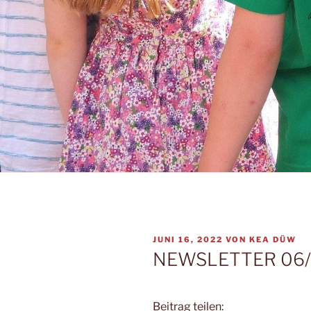
VERÖFFENTLICHT
JUNI 16, 2022
VON
KEA DÜW
AM
NEWSLETTER 06/
Beitrag teilen: