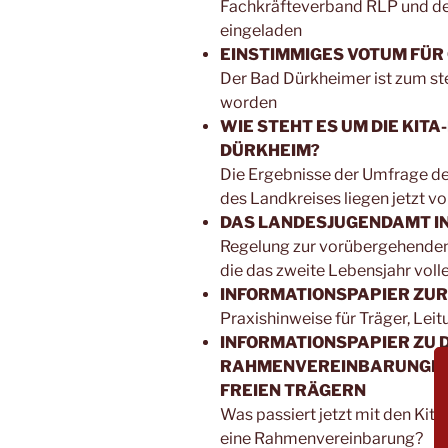
Fachkräfteverband RLP und d
eingeladen
EINSTIMMIGES VOTUM FÜ
Der Bad Dürkheimer ist zum st
worden
WIE STEHT ES UM DIE KIT
DÜRKHEIM?
Die Ergebnisse der Umfrage d
des Landkreises liegen jetzt vo
DAS LANDESJUGENDAMT I
Regelung zur vorübergehenden
die das zweite Lebensjahr vol
INFORMATIONSPAPIER ZUR
Praxishinweise für Träger, Lei
INFORMATIONSPAPIER ZU 
RAHMENVEREINBARUNGEN
FREIEN TRÄGERN
Was passiert jetzt mit den Kit
eine Rahmenvereinbarung?