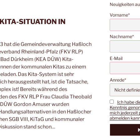
Neuigkeiten a
Vorname*
KITA-SITUATION IN
Nachname*
023 hat die Gemeindeverwaltung Haßloch
verband Rheinland-Pfalz (FKV RLP)
E-Mail
 Bad Dürkheim (KEA DÜW) Kita-
*innen der kommunalen Kitas zu einem
eladen. Das Kita-System ist sehr
Anrede*
h herausgestellt hat, ist die Tatsache,
plex ist! Bereits während des
nden des FKV RLP Frau Claudia Theobald
Ich habe di
EA DÜW Gordon Amuser wurden
Kenntnis genom
andlungsalternativen in den Haßlocher
mich jederzeit 
abmelden kann
schen SGB VIII, KiTaG und kommunaler
Diskussion stand schon…