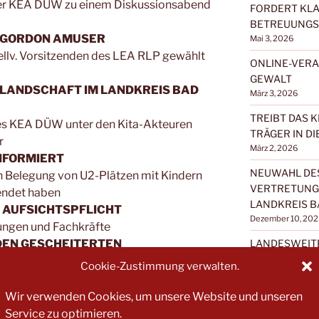
er KEA DÜW zu einem Diskussionsabend
FORDERT KLA
BETREUUNGS
R GORDON AMUSER
Mai 3, 2026
ellv. Vorsitzenden des LEA RLP gewählt
ONLINE-VERA
GEWALT
A-LANDSCHAFT IM LANDKREIS BAD
März 3, 2026
TREIBT DAS K
es KEA DÜW unter den Kita-Akteuren
TRÄGER IN DI
r
März 2, 2026
NFORMIERT
NEUWAHL DES
 Belegung von U2-Plätzen mit Kindern
VERTRETUNG 
lendet haben
LANDKREIS B
 AUFSICHTSPFLICHT
Dezember 10, 202
tungen und Fachkräfte
DEN GESCHEITERTEN
LANDESWEIT
„KLAR IN DER
 ZWISCHEN KOMMUNEN UND
Cookie-Zustimmung verwalten.
MITEINANDER
TEILNEHMEN
as? Was passiert mit den Trägern? Was ist
Wir verwenden Cookies, um unsere Website und unseren
Dezember 8, 202
Service zu optimieren.