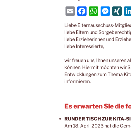
E
F
W
M
XI
m
a
h
e
N
Liebe Elternausschuss-Mitglie
ai
c
at
ss
G
liebe Eltern und Sorgeberechti
l
e
s
e
liebe Erzieherinnen und Erziehe
b
A
n
liebe Interessierte,
o
p
g
wir freuen uns, Ihnen unseren a
o
p
er
können. Hiermit möchten wir Si
k
Entwicklungen zum Thema Kita
informieren.
Es erwarten Sie die 
RUNDER TISCH ZUR KITA-S
Am 18. April 2023 hat die Gem