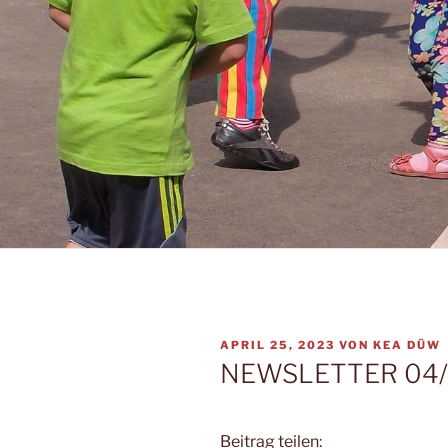
VERÖFFENTLICHT
APRIL 25, 2023
VON
KEA DÜW
AM
NEWSLETTER 04/
Beitrag teilen: