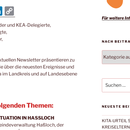
Li
C
n
o
Für weitere Inf
der und KEA-Delegierte,
k
p
gte,
e
y
r,
NACH BEITR
dI
Li
NACH
n
n
BEITRAGSKA
ktuellen Newsletter präsentieren zu
k
FILTERN:
e über die neuesten Ereignisse und
 im Landkreis und auf Landesebene
Suchen
nach:
folgenden Themen:
NEUESTE BE
ITUATION IN HASSLOCH
KITA-URTEIL
eindeverwaltung Haßloch, der
KREISELTER